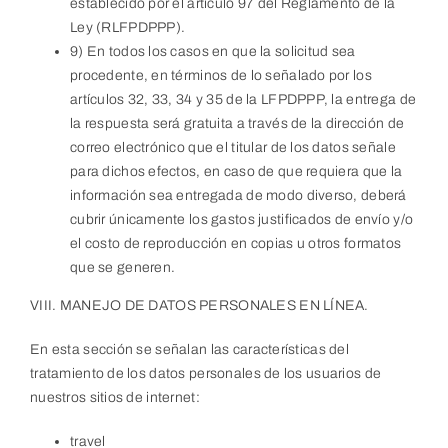
establecido por el artículo 97 del Reglamento de la
Ley (RLFPDPPP).
9) En todos los casos en que la solicitud sea
procedente, en términos de lo señalado por los
artículos 32, 33, 34 y 35 de la LFPDPPP, la entrega de
la respuesta será gratuita a través de la dirección de
correo electrónico que el titular de los datos señale
para dichos efectos, en caso de que requiera que la
información sea entregada de modo diverso, deberá
cubrir únicamente los gastos justificados de envío y/o
el costo de reproducción en copias u otros formatos
que se generen.
VIII. MANEJO DE DATOS PERSONALES EN LÍNEA.
En esta sección se señalan las características del
tratamiento de los datos personales de los usuarios de
nuestros sitios de internet:
travel