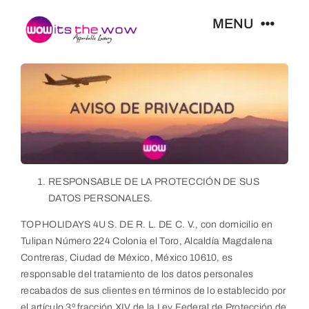
Skip
MENU
to
content
Resorts
Tours
Reservas
RESPONSABLE DE LA PROTECCIÓN DE SUS
DATOS PERSONALES.
Tutoriales
TOP HOLIDAYS 4U S. DE R. L. DE C. V., con domicilio en
Tulipan Número 224 Colonia el Toro, Alcaldía Magdalena
Contreras, Ciudad de México, México 10610, es
Contacto
responsable del tratamiento de los datos personales
recabados de sus clientes en términos de lo establecido por
el artículo 3º fracción XIV de la Ley Federal de Protección de