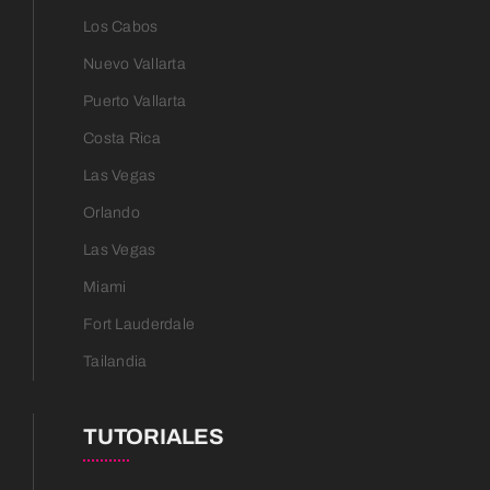
Los Cabos
Nuevo Vallarta
Puerto Vallarta
Costa Rica
Las Vegas
Orlando
Las Vegas
Miami
Fort Lauderdale
Tailandia
TUTORIALES