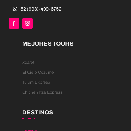
52 (998)-499-6752
MEJORES TOURS
Xcaret
El Cielo Cozumel
Tulum Express
Chichen Itzá Express
DESTINOS