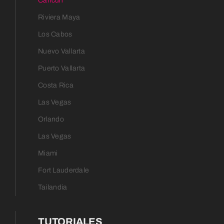
Cancun
Riviera Maya
Los Cabos
Nuevo Vallarta
Puerto Vallarta
Costa Rica
Las Vegas
Orlando
Las Vegas
Miami
Fort Lauderdale
Tailandia
TUTORIALES