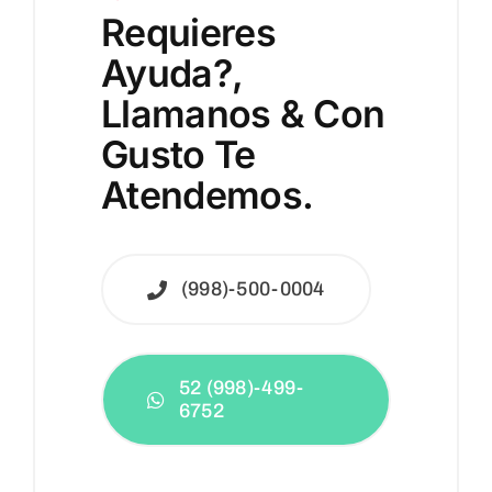
Requieres
Requieres
Ayuda?,
Ayuda?,
Llamanos & Con
Llamanos & Con
Gusto Te
Gusto Te
Atendemos.
Atendemos.
(998)-500-0004
(998)-500-0004
52 (998)-499-
52 (998)-499-
6752
6752