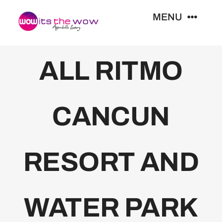
Skip
MENU
to
content
Resorts
ALL RITMO
Tours
CANCUN
Reservas
RESORT AND
Tutoriales
Contacto
WATER PARK