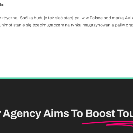
oku.
elektryczną. Spółka buduje też sieć stacji paliw w Polsce pod marką AV
 Unimot stanie się trzecim graczem na rynku magazynowania paliw or
r Agency Aims To
Boost To