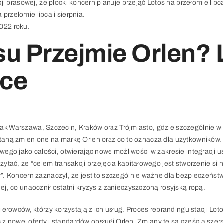
 prasowej, że płocki koncern planuje przejąć Lotos na przełomie lipca 
 przełomie lipca i sierpnia.
2022 roku.
su Przejmie Orlen? 
sce
 jak Warszawa, Szczecin, Kraków oraz Trójmiasto, gdzie szczególnie wi
zostaną zmienione na markę Orlen oraz co to oznacza dla użytkowników.
wowego jako całości, otwierając nowe możliwości w zakresie integracji u
tać, że “celem transakcji przejęcia kapitałowego jest stworzenie si
”. Koncern zaznaczył, że jest to szczególnie ważne dla bezpieczeńst
j, co unaocznił ostatni kryzys z zanieczyszczoną rosyjską ropą.
erowców, którzy korzystają z ich usług. Proces rebrandingu stacji Lot
z nowej oferty i standardów obsługi Orlen. Zmiany te są częścią szers