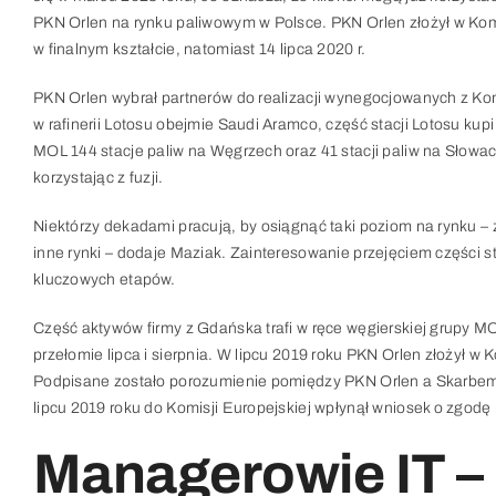
PKN Orlen na rynku paliwowym w Polsce. PKN Orlen złożył w Komi
w finalnym kształcie, natomiast 14 lipca 2020 r.
PKN Orlen wybrał partnerów do realizacji wynegocjowanych z Ko
w rafinerii Lotosu obejmie Saudi Aramco, część stacji Lotosu kup
MOL 144 stacje paliw na Węgrzech oraz 41 stacji paliw na Słowacj
korzystając z fuzji.
Niektórzy dekadami pracują, by osiągnąć taki poziom na rynku – 
inne rynki – dodaje Maziak. Zainteresowanie przejęciem części s
kluczowych etapów.
Część aktywów firmy z Gdańska trafi w ręce węgierskiej grupy MO
przełomie lipca i sierpnia. W lipcu 2019 roku PKN Orlen złożył w 
Podpisane zostało porozumienie pomiędzy PKN Orlen a Skarbem Pa
lipcu 2019 roku do Komisji Europejskiej wpłynął wniosek o zgodę 
Managerowie IT – 