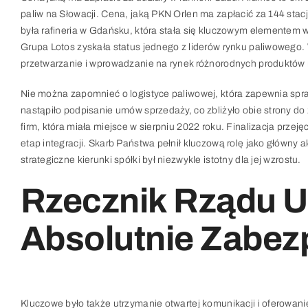
paliw na Słowacji. Cena, jaką PKN Orlen ma zapłacić za 144 stacj
była rafineria w Gdańsku, która stała się kluczowym elementem 
Grupa Lotos zyskała status jednego z liderów rynku paliwowego. 
przetwarzanie i wprowadzanie na rynek różnorodnych produktów
Nie można zapomnieć o logistyce paliwowej, która zapewnia sp
nastąpiło podpisanie umów sprzedaży, co zbliżyło obie strony d
firm, która miała miejsce w sierpniu 2022 roku. Finalizacja prze
etap integracji. Skarb Państwa pełnił kluczową rolę jako główny
strategiczne kierunki spółki był niezwykle istotny dla jej wzrostu.
Rzecznik Rządu U
Absolutnie Zabez
Kluczowe było także utrzymanie otwartej komunikacji i oferowan