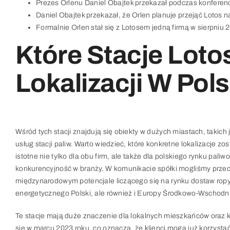
Prezes Orlenu Daniel Obajtek przekazał podczas konferencji
Daniel Obajtek przekazał, że Orlen planuje przejąć Lotos na
Formalnie Orlen stał się z Lotosem jedną firmą w sierpniu 
Które Stacje Loto
Lokalizacji W Pol
Wśród tych stacji znajdują się obiekty w dużych miastach, takich
usług stacji paliw. Warto wiedzieć, które konkretne lokalizacje 
istotne nie tylko dla obu firm, ale także dla polskiego rynku pali
konkurencyjność w branży. W komunikacie spółki mogliśmy przeczy
międzynarodowym potencjale liczącego się na rynku dostaw ropy
energetycznego Polski, ale również i Europy Środkowo-Wschodnie
Te stacje mają duże znaczenie dla lokalnych mieszkańców oraz ki
się w marcu 2023 roku, co oznacza, że klienci mogą już korzystać 