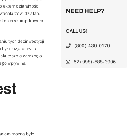
biektem działalności
NEED HELP?
wachlarzowi działań,
także ich skomplikowane
CALL US!
niu tych dezinwestycji
(800)-439-0179
 była fuzja prawna
co skutecznie zamknęło
52 (998)-588-3906
Jego wpływ na
est
łaniom można było