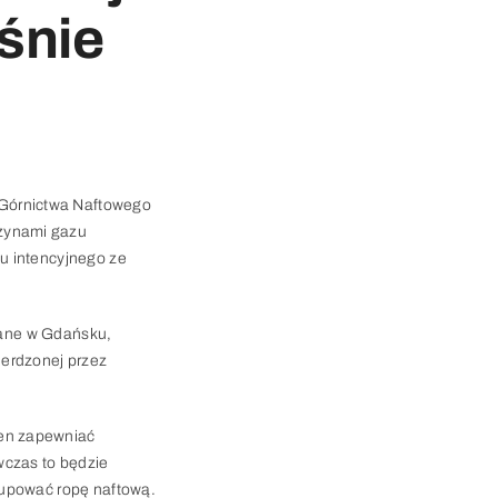
śnie
 Górnictwa Naftowego
azynami gazu
u intencyjnego ze
owane w Gdańsku,
wierdzonej przez
ien zapewniać
wczas to będzie
kupować ropę naftową.