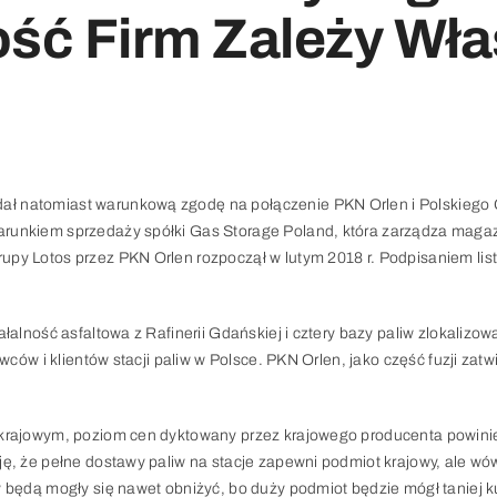
ość Firm Zależy Wła
ał natomiast warunkową zgodę na połączenie PKN Orlen i Polskiego
arunkiem sprzedaży spółki Gas Storage Poland, która zarządza mag
py Lotos przez PKN Orlen rozpoczął w lutym 2018 r. Podpisaniem list
łalność asfaltowa z Rafinerii Gdańskiej i cztery bazy paliw zlokaliz
wców i klientów stacji paliw w Polsce. PKN Orlen, jako część fuzji zat
u krajowym, poziom cen dyktowany przez krajowego producenta powin
ję, że pełne dostawy paliw na stacje zapewni podmiot krajowy, ale wó
y będą mogły się nawet obniżyć, bo duży podmiot będzie mógł taniej 