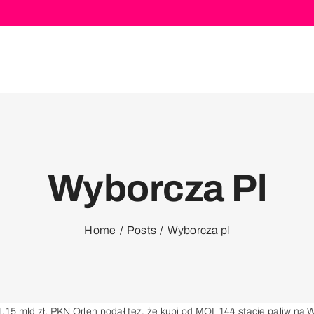
Wyborcza Pl
Home
Posts
Wyborcza pl
1,15 mld zł. PKN Orlen podał też, że kupi od MOL 144 stacje paliw na 