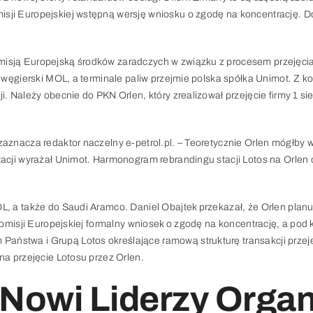
sji Europejskiej wstępną wersję wniosku o zgodę na koncentrację. Do
misją Europejską środków zaradczych w związku z procesem przejęcia
i węgierski MOL, a terminale paliw przejmie polska spółka Unimot. Z k
i. Należy obecnie do PKN Orlen, który zrealizował przejęcie firmy 1 si
zaznacza redaktor naczelny e-petrol.pl. – Teoretycznie Orlen mógłby w
tacji wyrażał Unimot. Harmonogram rebrandingu stacji Lotos na Orlen
L, a także do Saudi Aramco. Daniel Obajtek przekazał, że Orlen planu
Komisji Europejskiej formalny wniosek o zgodę na koncentrację, a pod k
ństwa i Grupą Lotos określające ramową strukturę transakcji przeję
na przejęcie Lotosu przez Orlen.
Nowi Liderzy Organi