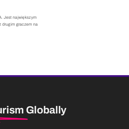
IA. Jest największym
az drugim graczem na
urism
Globally