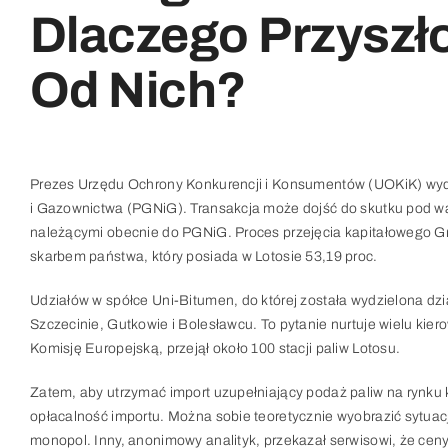
Dlaczego Przyszł
Od Nich?
Prezes Urzędu Ochrony Konkurencji i Konsumentów (UOKiK) wyd
i Gazownictwa (PGNiG). Transakcja może dojść do skutku pod w
należącymi obecnie do PGNiG. Proces przejęcia kapitałowego Gru
skarbem państwa, który posiada w Lotosie 53,19 proc.
Udziałów w spółce Uni-Bitumen, do której została wydzielona dzia
Szczecinie, Gutkowie i Bolesławcu. To pytanie nurtuje wielu kiero
Komisję Europejską, przejął około 100 stacji paliw Lotosu.
Zatem, aby utrzymać import uzupełniający podaż paliw na rynk
opłacalność importu. Można sobie teoretycznie wyobrazić sytuac
monopol. Inny, anonimowy analityk, przekazał serwisowi, że cen