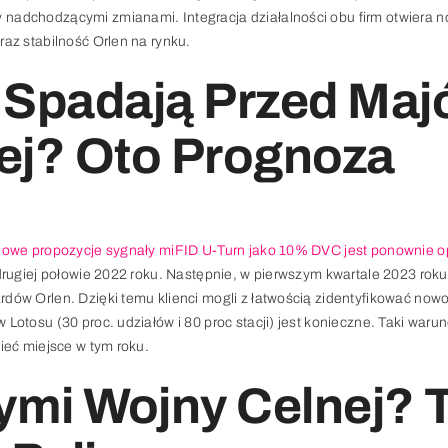
nadchodzącymi zmianami. Integracja działalności obu firm otwiera n
az stabilność Orlen na rynku.
 Spadają Przed Maj
ej? Oto Prognoza
owe propozycje sygnały miFID U-Turn jako 10% DVC jest ponownie 
rugiej połowie 2022 roku. Następnie, w pierwszym kwartale 2023 roku
ów Orlen. Dzięki temu klienci mogli z łatwością zidentyfikować nowo 
Lotosu (30 proc. udziałów i 80 proc stacji) jest konieczne. Taki waru
ieć miejsce w tym roku.
mi Wojny Celnej? 