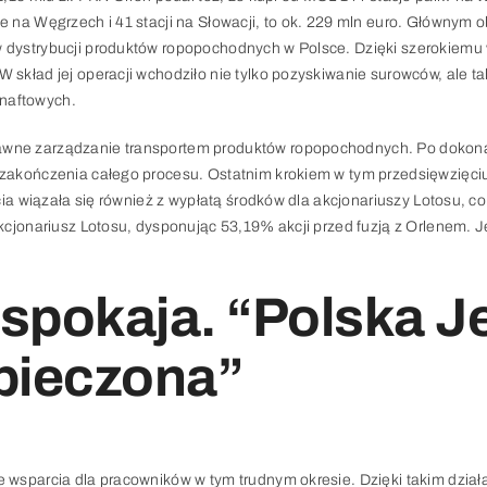
e na Węgrzech i 41 stacji na Słowacji, to ok. 229 mln euro. Głównym o
w dystrybucji produktów ropopochodnych w Polsce. Dzięki szerokiemu 
W skład jej operacji wchodziło nie tylko pozyskiwanie surowców, ale 
 naftowych.
rawne zarządzanie transportem produktów ropopochodnych. Po dokona
o zakończenia całego procesu. Ostatnim krokiem w tym przedsięwzięciu
jęcia wiązała się również z wypłatą środków dla akcjonariuszy Lotosu, 
 akcjonariusz Lotosu, dysponując 53,19% akcji przed fuzją z Orlenem. 
spokaja. “Polska J
pieczona”
ie wsparcia dla pracowników w tym trudnym okresie. Dzięki takim dzia