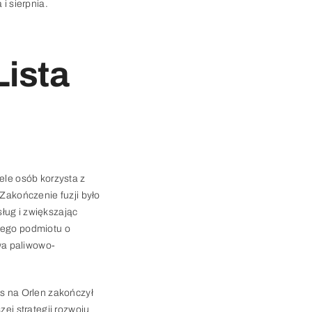
i sierpnia.
Lista
ele osób korzysta z
 Zakończenie fuzji było
sług i zwiększając
lnego podmiotu o
wa paliwowo-
os na Orlen zakończył
zej strategii rozwoju