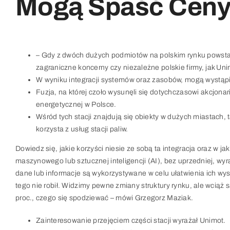
Mogą Spaść Ceny
– Gdy z dwóch dużych podmiotów na polskim rynku powstan
zagraniczne koncerny czy niezależne polskie firmy, jak Un
W wyniku integracji systemów oraz zasobów, mogą wystąpi
Fuzja, na której czoło wysunęli się dotychczasowi akcjona
energetycznej w Polsce.
Wśród tych stacji znajdują się obiekty w dużych miastach,
korzysta z usług stacji paliw.
Dowiedz się, jakie korzyści niesie ze sobą ta integracja oraz w 
maszynowego lub sztucznej inteligencji (AI), bez uprzedniej, wyra
dane lub informacje są wykorzystywane w celu ułatwienia ich wys
tego nie robił. Widzimy pewne zmiany struktury rynku, ale wciąż 
proc., czego się spodziewać – mówi Grzegorz Maziak.
Zainteresowanie przejęciem części stacji wyrażał Unimot.