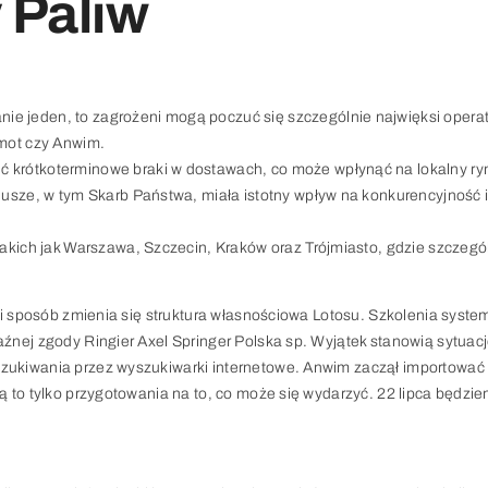
 Paliw
ie jeden, to zagrożeni mogą poczuć się szczególnie najwięksi opera
imot czy Anwim.
ć krótkoterminowe braki w dostawach, co może wpłynąć na lokalny ry
riusze, w tym Skarb Państwa, miała istotny wpływ na konkurencyjność 
 takich jak Warszawa, Szczecin, Kraków oraz Trójmiasto, gdzie szczegó
jaki sposób zmienia się struktura własnościowa Lotosu. Szkolenia syst
źnej zgody Ringier Axel Springer Polska sp. Wyjątek stanowią sytuacje
zukiwania przez wyszukiwarki internetowe. Anwim zaczął importować p
są to tylko przygotowania na to, co może się wydarzyć. 22 lipca będzie