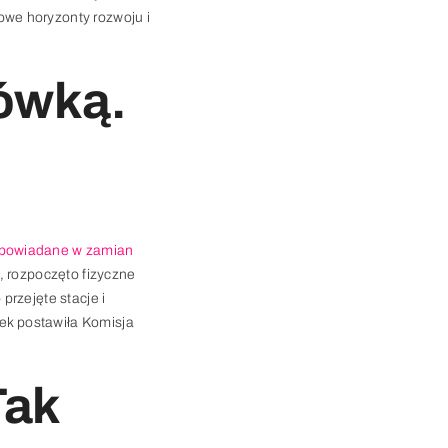
owe horyzonty rozwoju i
ówką.
opowiadane w zamian
, rozpoczęto fizyczne
przejęte stacje i
nek postawiła Komisja
Tak