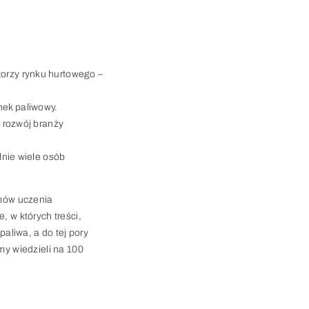
torzy rynku hurtowego –
nek paliwowy.
i rozwój branży
lnie wiele osób
emów uczenia
, w których treści,
aliwa, a do tej pory
my wiedzieli na 100